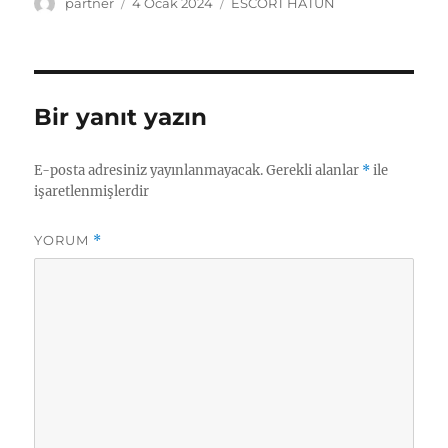
Yazar
Yayın
Kategoriler
partner
4 Ocak 2024
ESCORT HATUN
tarihi
Bir yanıt yazın
E-posta adresiniz yayınlanmayacak.
Gerekli alanlar
*
ile
işaretlenmişlerdir
YORUM
*