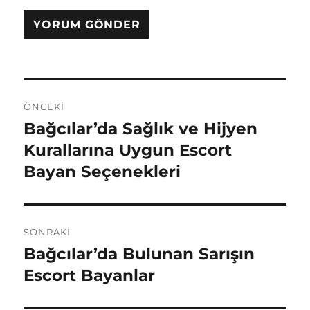
Yazı
ÖNCEKI
gezinmesi
Bağcılar’da Sağlık ve Hijyen
Önceki
yazı:
Kurallarına Uygun Escort
Bayan Seçenekleri
SONRAKI
Bağcılar’da Bulunan Sarışın
Sonraki
yazı:
Escort Bayanlar