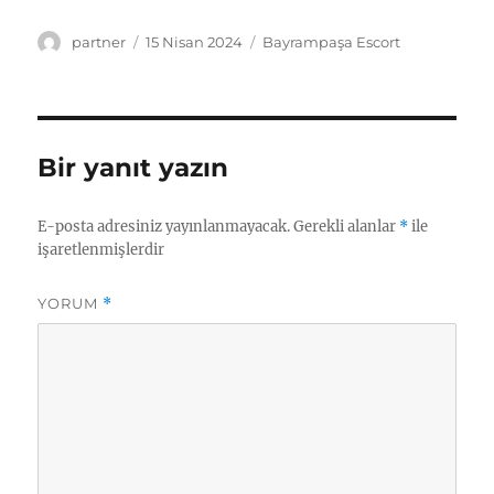
Yazar
Yayın
Kategoriler
partner
15 Nisan 2024
Bayrampaşa Escort
tarihi
Bir yanıt yazın
E-posta adresiniz yayınlanmayacak.
Gerekli alanlar
*
ile
işaretlenmişlerdir
YORUM
*