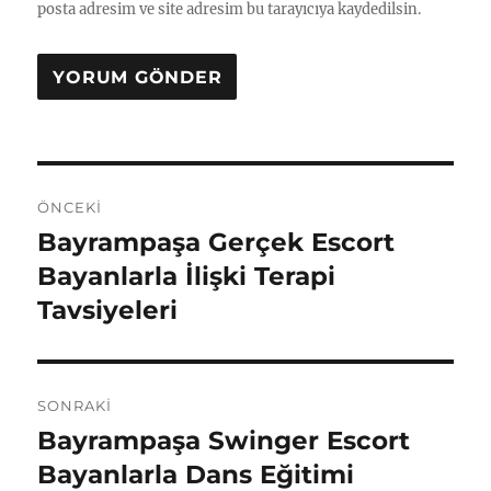
posta adresim ve site adresim bu tarayıcıya kaydedilsin.
Yazı
ÖNCEKI
gezinmesi
Bayrampaşa Gerçek Escort
Önceki
yazı:
Bayanlarla İlişki Terapi
Tavsiyeleri
SONRAKI
Bayrampaşa Swinger Escort
Sonraki
yazı:
Bayanlarla Dans Eğitimi