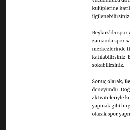
vücudunuzu da fo
kulüplerine katıl
ilgilenebilirsiniz
Beykoz’da spor y
zamanda spor sal
merkezlerinde fit
katılabilirsiniz
sokabilirsiniz.
Sonuç olarak,
B
deneyimdir. Doğa
aktiviteleriyle 
yapmak gibi birç
olarak spor yap