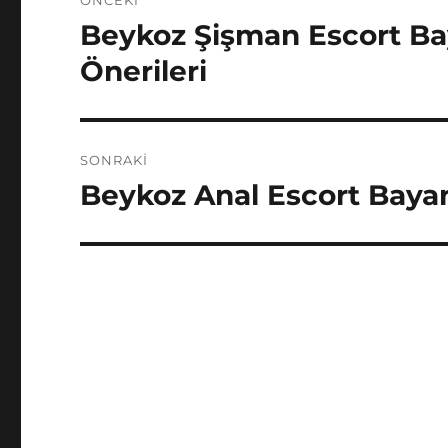
ÖNCEKI
gezinmesi
Beykoz Şişman Escort Bay
Önceki
yazı:
Önerileri
SONRAKI
Beykoz Anal Escort Bayanla
Sonraki
yazı: