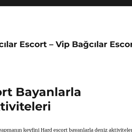
cılar Escort – Vip Bağcılar Esco
rt Bayanlarla
iviteleri
apmanın keyfini Hard escort bayanlarla deniz aktiviteler