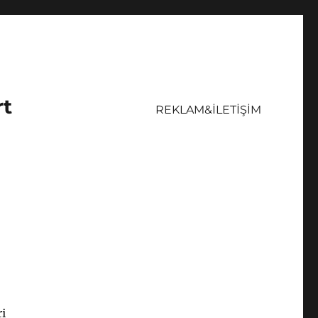
rt
REKLAM&İLETİŞİM
i