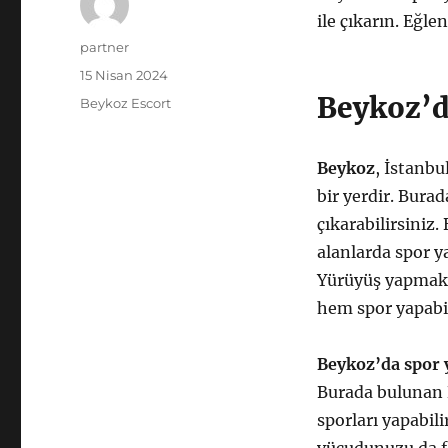
ile çıkarın. Eğl
Yazar
partner
Yayın
15 Nisan 2024
tarihi
Beykoz’d
Kategoriler
Beykoz Escort
Beykoz
, İstanbu
bir yerdir. Bura
çıkarabilirsiniz
alanlarda spor ya
Yürüyüş yapmak, 
hem spor yapabil
Beykoz’da spor y
Burada bulunan 
sporları yapabil