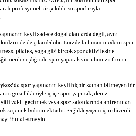
rma sokabilirsiniz. Ayrıca, burada bulunan spor
arak profesyonel bir şekilde su sporlarıyla
.
apmanın keyfi sadece doğal alanlarda değil, aynı
onlarında da çıkarılabilir. Burada bulunan modern spor
ness, pilates, yoga gibi birçok spor aktivitesine
. Eğitmenler eşliğinde spor yaparak vücudunuzu forma
eykoz
‘da spor yapmanın keyfi hiçbir zaman bitmeyen bir
nın güzellikleriyle iç içe spor yapmak, deniz
keyifli vakit geçirmek veya spor salonlarında antrenman
ok seçenek bulunmaktadır. Sağlıklı yaşam için düzenli
mayı ihmal etmeyin.