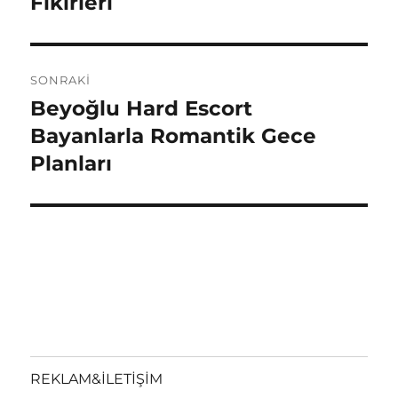
Fikirleri
SONRAKI
Beyoğlu Hard Escort
Sonraki
yazı:
Bayanlarla Romantik Gece
Planları
REKLAM&İLETİŞİM