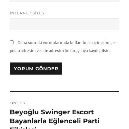
İNTERNET SITESI
Daha sonraki yorumlarımda kullanılması için adım, e-
posta adresim ve site adresim bu tarayıcıya kaydedilsin.
Yazı
ÖNCEKI
gezinmesi
Beyoğlu Swinger Escort
Önceki
yazı:
Bayanlarla Eğlenceli Parti