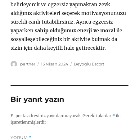
belirleyerek ve egzersiz yapmaktan zevk
aldığınız aktiviteleri seçerek motivasyonunuzu
sürekli canlı tutabilirsiniz. Ayrıca egzersiz
yaparken
sahip olduğunuz enerji ve moral
ile
sosyalleşebileceğiniz bir aktivite bulmak da
sizin için daha keyifli hale getirecektir.
Yazar
Yayın
Kategoriler
partner
15 Nisan 2024
Beyoğlu Escort
tarihi
Bir yanıt yazın
E-posta adresiniz yayınlanmayacak.
Gerekli alanlar
*
ile
işaretlenmişlerdir
YORUM
*