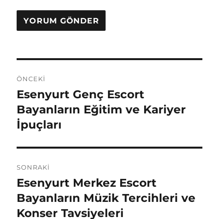
Yazı
ÖNCEKI
gezinmesi
Esenyurt Genç Escort
Önceki
yazı:
Bayanların Eğitim ve Kariyer
İpuçları
SONRAKI
Esenyurt Merkez Escort
Sonraki
yazı:
Bayanların Müzik Tercihleri ve
Konser Tavsiyeleri