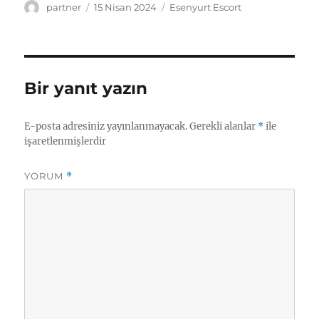
Yazar
Yayın
Kategoriler
partner
15 Nisan 2024
Esenyurt Escort
tarihi
Bir yanıt yazın
E-posta adresiniz yayınlanmayacak.
Gerekli alanlar
*
ile
işaretlenmişlerdir
YORUM
*