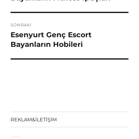
SONRAKI
Esenyurt Genç Escort
Sonraki
yazı:
Bayanların Hobileri
REKLAM&İLETİŞİM