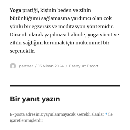
Yoga
pratiği, kişinin beden ve zihin
bütünlüğünü sağlamasına yardımcı olan çok
yönlü bir egzersiz ve meditasyon yöntemidir.
Düzenli olarak yapılması halinde,
yoga
vücut ve
zihin sağlığını korumak için mükemmel bir
seçenektir.
Yazar
Yayın
Kategoriler
partner
15 Nisan 2024
Esenyurt Escort
tarihi
Bir yanıt yazın
E-posta adresiniz yayınlanmayacak.
Gerekli alanlar
*
ile
işaretlenmişlerdir