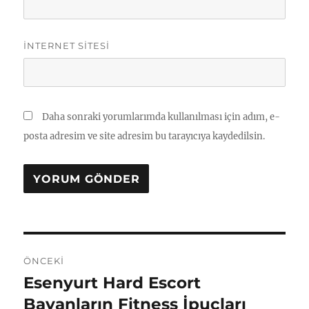
İNTERNET SITESI
Daha sonraki yorumlarımda kullanılması için adım, e-
posta adresim ve site adresim bu tarayıcıya kaydedilsin.
Yazı
ÖNCEKI
gezinmesi
Esenyurt Hard Escort
Önceki
yazı:
Bayanların Fitness İpuçları