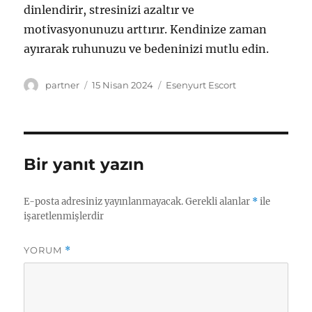
dinlendirir, stresinizi azaltır ve
motivasyonunuzu arttırır. Kendinize zaman
ayırarak ruhunuzu ve bedeninizi mutlu edin.
Yazar
Yayın
Kategoriler
partner
15 Nisan 2024
Esenyurt Escort
tarihi
Bir yanıt yazın
E-posta adresiniz yayınlanmayacak.
Gerekli alanlar
*
ile
işaretlenmişlerdir
YORUM
*