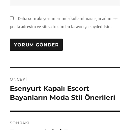
Daha sonraki yorumlarımda kullanılması için adım, e-
posta adresim ve site adresim bu tarayıcıya kaydedilsin.
Yazı
ÖNCEKI
gezinmesi
Esenyurt Kapalı Escort
Önceki
yazı:
Bayanların Moda Stil Önerileri
SONRAKI