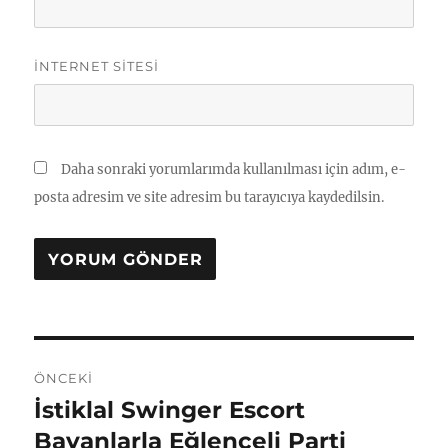
İNTERNET SITESI
Daha sonraki yorumlarımda kullanılması için adım, e-
posta adresim ve site adresim bu tarayıcıya kaydedilsin.
Yazı
ÖNCEKI
gezinmesi
İstiklal Swinger Escort
Önceki
yazı:
Bayanlarla Eğlenceli Parti