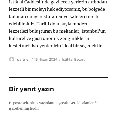
İstiklal Caddesi’nde gezilecek yerlerin ardından
lezzetli bir molayı hak ediyorsanız, bu bölgede
bulunan en iyi restoranlar ve kafeleri tercih
edebilirsiniz. Tarihi dokusuyla modern
lezzetleri buluşturan bu mekanlar, İstanbul’un
kültürel ve gastronomik zenginliklerini
keşfetmek isteyenler için ideal bir seçenektir.
Yazar
Yayın
Kategoriler
partner
15 Nisan 2024
İstiklal Escort
tarihi
Bir yanıt yazın
E-posta adresiniz yayınlanmayacak.
Gerekli alanlar
*
ile
işaretlenmişlerdir