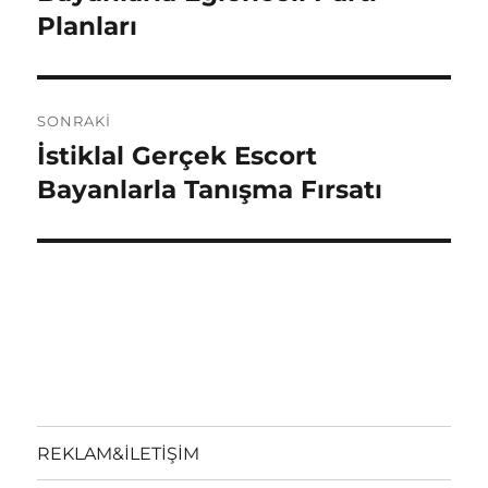
Planları
SONRAKI
İstiklal Gerçek Escort
Sonraki
yazı:
Bayanlarla Tanışma Fırsatı
REKLAM&İLETİŞİM