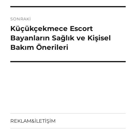
SONRAKI
Küçükçekmece Escort
Sonraki
yazı:
Bayanların Sağlık ve Kişisel
Bakım Önerileri
REKLAM&İLETİŞİM