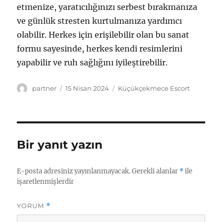
etmenize, yaratıcılığınızı serbest bırakmanıza
ve günlük stresten kurtulmanıza yardımcı
olabilir. Herkes için erişilebilir olan bu sanat
formu sayesinde, herkes kendi resimlerini
yapabilir ve ruh sağlığını iyileştirebilir.
Yazar
Yayın
Kategoriler
partner
15 Nisan 2024
Küçükçekmece Escort
tarihi
Bir yanıt yazın
E-posta adresiniz yayınlanmayacak.
Gerekli alanlar
*
ile
işaretlenmişlerdir
YORUM
*