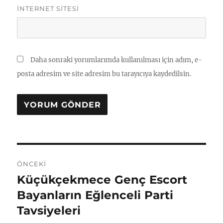
İNTERNET SITESI
Daha sonraki yorumlarımda kullanılması için adım, e-
posta adresim ve site adresim bu tarayıcıya kaydedilsin.
Yazı
ÖNCEKI
gezinmesi
Küçükçekmece Genç Escort
Önceki
yazı:
Bayanların Eğlenceli Parti
Tavsiyeleri