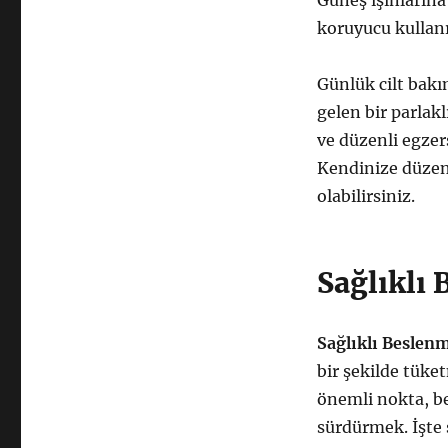
Güneş ışınların
koruyucu kullan
Günlük cilt bakı
gelen bir parlakl
ve düzenli egzer
Kendinize düzenl
olabilirsiniz.
Sağlıklı 
Sağlıklı Beslen
bir şekilde tüke
önemli nokta, be
sürdürmek. İşte 