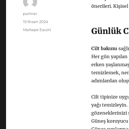
önerileri. Kişise
Yazar
partner
Yayın
15 Nisan 2024
tarihi
Günlük C
Kategoriler
Maltepe Escort
Cilt bakımı
sağlı
Her gün yapılan
erken yaşlanmayı
temizlemek, nem
adımlardan oluş
Cilt tipinize uyg
yağı temizleyin.
gözeneklerinizi 
Güneş koruyucu ü