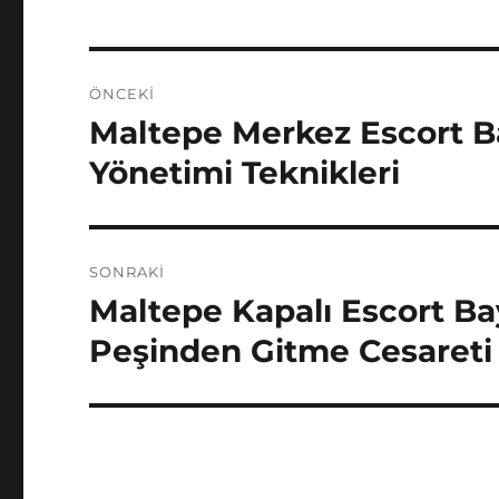
Yazı
ÖNCEKI
gezinmesi
Maltepe Merkez Escort B
Önceki
yazı:
Yönetimi Teknikleri
SONRAKI
Maltepe Kapalı Escort Bay
Sonraki
yazı:
Peşinden Gitme Cesareti