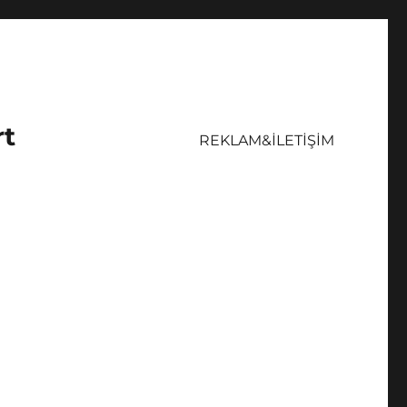
rt
REKLAM&İLETİŞİM