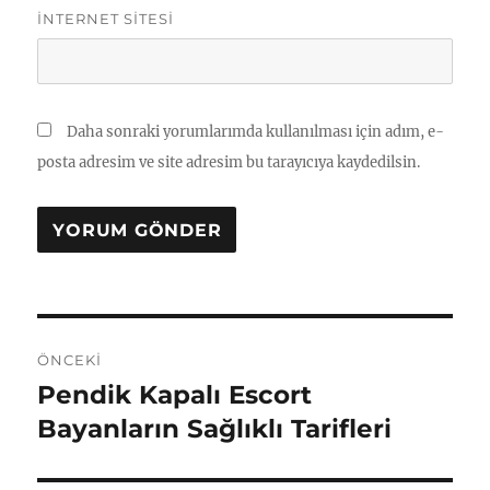
İNTERNET SITESI
Daha sonraki yorumlarımda kullanılması için adım, e-
posta adresim ve site adresim bu tarayıcıya kaydedilsin.
Yazı
ÖNCEKI
gezinmesi
Pendik Kapalı Escort
Önceki
yazı:
Bayanların Sağlıklı Tarifleri