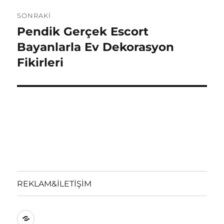
SONRAKI
Pendik Gerçek Escort
Sonraki
yazı:
Bayanlarla Ev Dekorasyon
Fikirleri
REKLAM&İLETİŞİM
REKLAM&İLETİŞİM