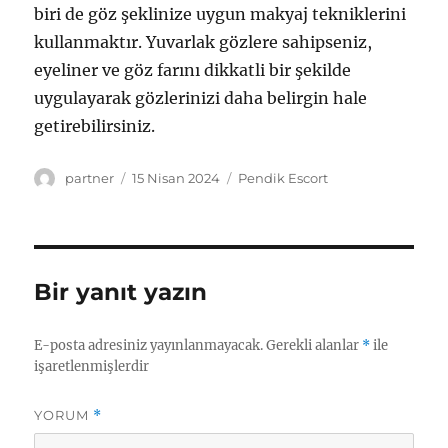
biri de göz şeklinize uygun makyaj tekniklerini
kullanmaktır. Yuvarlak gözlere sahipseniz,
eyeliner ve göz farını dikkatli bir şekilde
uygulayarak gözlerinizi daha belirgin hale
getirebilirsiniz.
Yazar
Yayın
Kategoriler
partner
15 Nisan 2024
Pendik Escort
tarihi
Bir yanıt yazın
E-posta adresiniz yayınlanmayacak.
Gerekli alanlar
*
ile
işaretlenmişlerdir
YORUM
*